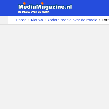
MediaMa
De
Ga
Home
Nieuws
Andere media over de media
Kor
media
naar
over
de
de
inhoud
media