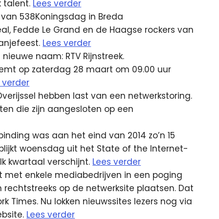
k talent.
Lees verder
 van 538Koningsdag in Breda
al, Fedde Le Grand en de Haagse rockers van
ranjefeest.
Lees verder
nieuwe naam: RTV Rijnstreek.
emt op zaterdag 28 maart om 09.00 uur
 verder
 Overijssel hebben last van een netwerkstoring.
ten die zijn aangesloten op een
inding was aan het eind van 2014 zo’n 15
blijkt woensdag uit het State of the Internet-
lk kwartaal verschijnt.
Lees verder
 met enkele mediabedrijven in een poging
n rechtstreeks op de netwerksite plaatsen. Dat
rk Times. Nu lokken nieuwssites lezers nog via
bsite.
Lees verder