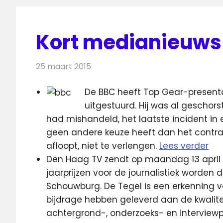
Kort medianieuws
25 maart 2015
Redactie
Andere media over de media
De BBC heeft Top Gear-presenta
uitgestuurd. Hij was al gescho
had mishandeld, het laatste incident in e
geen andere keuze heeft dan het contrac
afloopt, niet te verlengen.
Lees verder
Den Haag TV zendt op maandag 13 april de
jaarprijzen voor de journalistiek worden d
Schouwburg. De Tegel is een erkenning v
bijdrage hebben geleverd aan de kwalite
achtergrond-, onderzoeks- en intervie