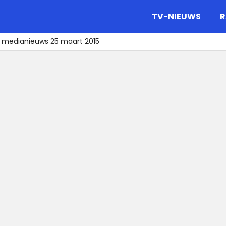
gazine.
TV-NIEUWS
R
t medianieuws 25 maart 2015