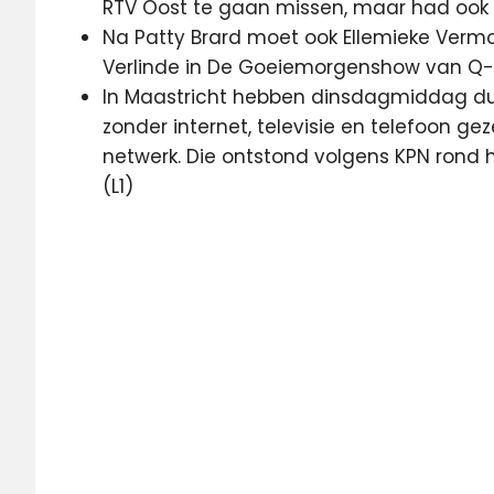
RTV Oost te gaan missen, maar had ook al
Na Patty Brard moet ook Ellemieke Vermol
Verlinde in De Goeiemorgenshow van Q-
In Maastricht hebben dinsdagmiddag du
zonder internet, televisie en telefoon ge
netwerk. Die ontstond volgens KPN rond 
(L1)
KPN
NTR
RTV
Oost
SBS