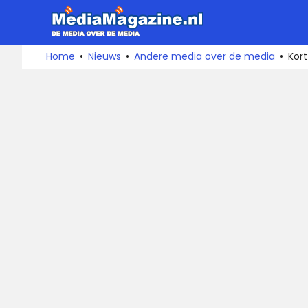
MediaMa
De
Ga
Home
Nieuws
Andere media over de media
Kort
media
naar
over
de
de
inhoud
media