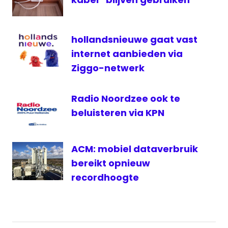
1
televisie
VI
hollandsnieuwe gaat vast
Oranje
internet aanbieden via
voetbal
Ziggo-netwerk
Radio Noordzee ook te
beluisteren via KPN
ACM: mobiel dataverbruik
bereikt opnieuw
recordhoogte