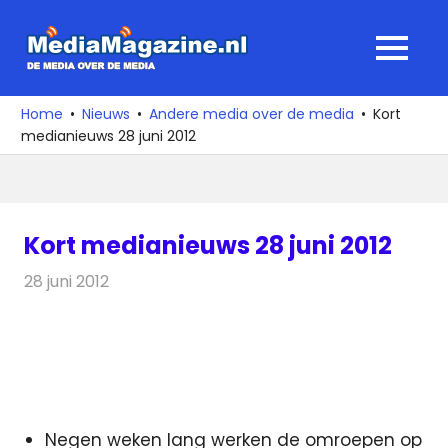
Ga
naar
MediaMagaz
MENU
de
De
inhoud
media
Home
Nieuws
Andere media over de media
Kort
over
medianieuws 28 juni 2012
de
media
Kort medianieuws 28 juni 2012
28 juni 2012
Redactie
Andere media over de media
Negen weken lang werken de omroepen op