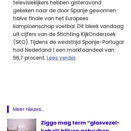
televisiekijkers hebben gisteravond
gekeken naar de door Spanje gewonnen
halve finale van het Europees
kampioenschap voetbal. Dit bleek vandaag
uit cijfers van de Stichting KijkOnderzoek
(SKO). Tijdens de wedstrijd Spanje-Portugal
had Nederland 1 een marktaandeel van
56,7 procent.
Lees verder
.
Bol
Brein
Google
KPN
Meer nieuws...
News
Corp.
Ziggo mag term “glasvezel-
radio
kabel” blijven gebruiken