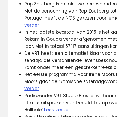
Rop Zoutberg is de nieuwe correspondent
Met de benoeming van Rop Zoutberg tot 
Portugal heeft de NOS gekozen voor ieman
verder
In het laatste kwartaal van 2015 is het a
Rekam in Gouda verder afgenomen met 
jaar. Met in totaal 57,117 aansluitingen 
De VRT heeft een alternatief klaar voor
zendtijd die verschillende levensbeschou
komt onder meer een gesprekkenreeks o
Het eerste programma voor Irene Moors b
Moors gaat de “komische zaterdagavon
verder
Radiozender VRT Studio Brussel wil haa
straffe uitspraken van Donald Trump over
Hellhole’
Lees verder
Ruim 1,9 miljoen kijkers volgden woensda