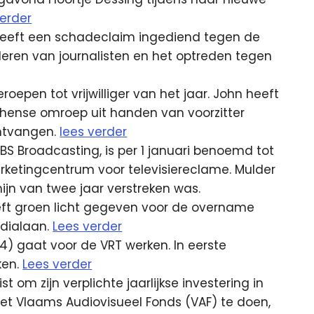
verder
heeft een schadeclaim ingediend tegen de
eren van journalisten en het optreden tegen
oepen tot vrijwilliger van het jaar. John heeft
phense omroep uit handen van voorzitter
ontvangen.
lees verder
SBS Broadcasting, is per 1 januari benoemd tot
rketingcentrum voor televisiereclame. Mulder
ijn van twee jaar verstreken was.
eft groen licht gegeven voor de overname
edialaan.
Lees verder
gaat voor de VRT werken. In eerste
ken.
Lees verder
t om zijn verplichte jaarlijkse investering in
 het Vlaams Audiovisueel Fonds (VAF) te doen,