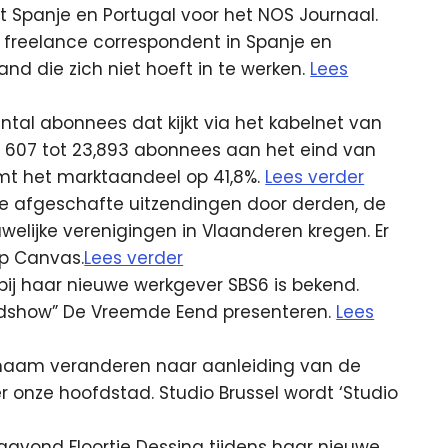
 Spanje en Portugal voor het NOS Journaal.
freelance correspondent in Spanje en
d die zich niet hoeft in te werken.
Lees
antal abonnees dat kijkt via het kabelnet van
607 tot 23,893 abonnees aan het eind van
komt het marktaandeel op 41,8%.
Lees verder
 de afgeschafte uitzendingen door derden, de
welijke verenigingen in Vlaanderen kregen. Er
p Canvas.
Lees verder
ij haar nieuwe werkgever SBS6 is bekend.
dshow” De Vreemde Eend presenteren.
Lees
r naam veranderen naar aanleiding van de
 onze hoofdstad. Studio Brussel wordt ‘Studio
gavond Floortje Dessing tijdens haar nieuwe