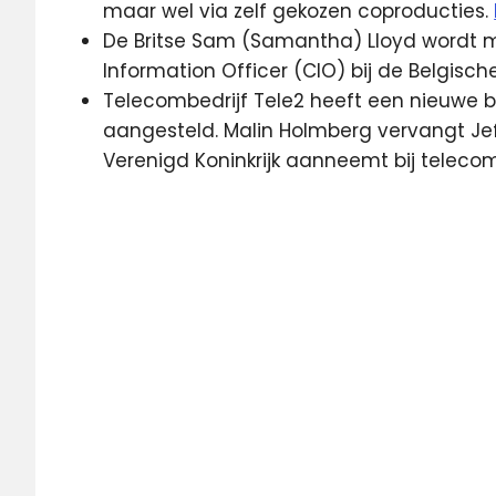
maar wel via zelf gekozen coproducties.
De Britse Sam (Samantha) Lloyd wordt m
Information Officer (CIO) bij de Belgisch
Telecombedrijf Tele2 heeft een nieuwe b
aangesteld. Malin Holmberg vervangt Jef
Verenigd Koninkrijk aanneemt bij telecom
Mobile
Vikings
NOS
Journaal
REKAM
SPOT
tele
2
Telenet