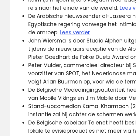
reis naar het einde van de wereld.
Lees 
De Arabische nieuwszender al-Jazeera 
Egyptische regering vanwege het intimid
de omroep.
Lees verder
John Wiersma is door Studio Alphen uitger
tijdens de nieuwjaarsreceptie van de Al
Pieter Goedhart de Fokke Duetz Award 
Peter Mulder, commercieel directeur bij 
voorzitter van SPOT, het Nederlandse ma
volgt Arian Buurman op, voor wie de term
De Belgische Mededingingsautoriteit he
van Mobile Vikings en Jim Mobile door M
Stand-upcomedian Kamal Kharmach (24) 
instantie zal hij achter de schermen wer
De Belgische kabelaar Telenet heeft beslis
lokale televisieproducties niet meer via