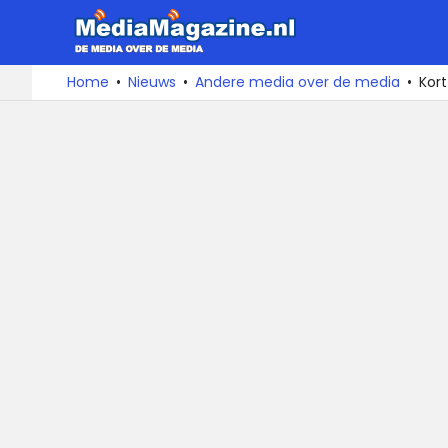
MediaMa
De
Ga
Home
Nieuws
Andere media over de media
Kort
media
naar
over
de
de
inhoud
media