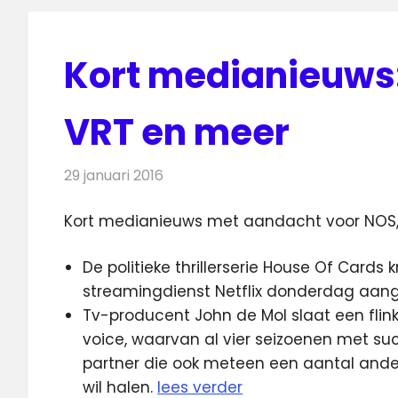
Kort medianieuws: 
VRT en meer
29 januari 2016
Redactie
Andere media over de media
,
Nie
Kort medianieuws met aandacht voor NOS, S
De politieke thrillerserie House Of Cards k
streamingdienst Netflix donderdag aan
Tv-producent John de Mol slaat een flink
voice, waarvan al vier seizoenen met su
partner die ook meteen een aantal ande
wil halen.
lees verder