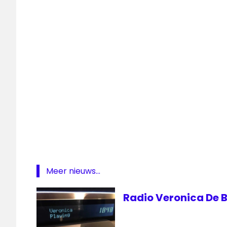
HBO
Radio
veronica
rtl
SES
The
Guardian
Veronica
Meer nieuws...
Radio Veronica De B