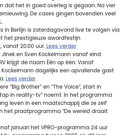
n dat het in goed overleg is gegaan. Na vier
 vernieuwing. De cases gingen bovendien veel
L.
 in Berlijn is zaterdagavond live te volgen via
 het prestigieuze awardfestijn
, vanaf 20.00 uur.
Lees verder
 Jinek en Sven Kockelmann vanaf eind
RV krijgt de naam Één op één. Vanaf
 Kockelmann dagelijks een opvallende gast
ma.
Lees verder
 “Big Brother” en “The Voice”, start in
tap in reality-tv” noemt. In het programma
lang leven in een maatschappij die ze zelf
in het praatprogramma “De wereld draait
anaf januari het VPRO-programma 24 uur