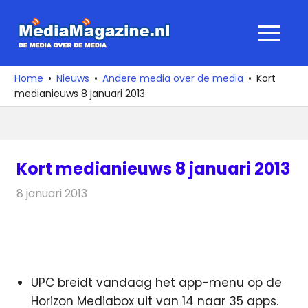
Ga
naar
MediaMagaz
MENU
de
De
inhoud
media
Home
Nieuws
Andere media over de media
Kort
over
medianieuws 8 januari 2013
de
media
Kort medianieuws 8 januari 2013
8 januari 2013
Redactie
Andere media over de media
UPC breidt vandaag het app-menu op de
Horizon Mediabox uit van 14 naar 35 apps.