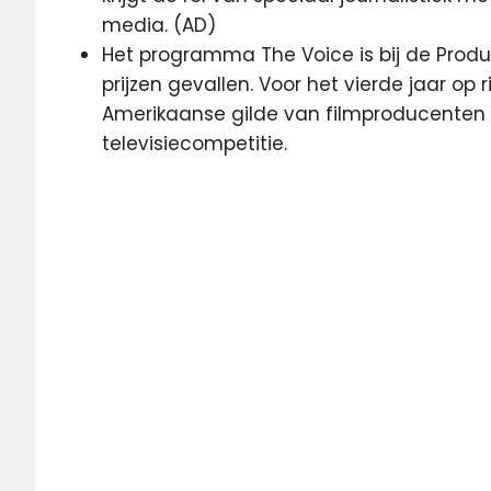
media. (AD)
Het programma The Voice is bij de Prod
prijzen gevallen. Voor het vierde jaar op
Amerikaanse gilde van filmproducenten
televisiecompetitie.
Amazon
Amazon
Prime
Video
Delta
HD
Proximus
Radio
Maria
Telegraaf