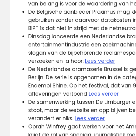
van belang is voor de waardering van 
De Belgische aanbieder Proximus mag k
gebruiken zonder daarvoor datakosten in
BIPT is dat niet in strijd met de netneutral
Dinsdag lanceerde een Nederlandse bra
entertainmentindustrie een zoekmachine 
slogan van de bijbehorende reclamespotjes
verzoeken en ja hoor:
Lees verder
De Nederlandse dramaserie Brussel is ges
Berlijn. De serie is opgenomen in de ca
Endemol Shine. Op het festival, dat van 9
afleveringen vertoond
Lees verder
De samenwerking tussen De Limburger en 
stopt, maar de website en app blijven b
verandert er niks.
Lees verder
Oprah Winfrey gaat werken voor het Am
krijgt de rol van speciaal journalistiek