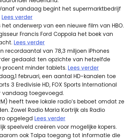
 waaronder Nederland.
. Vanaf vandaag begint het supermarktbedrijf
.
Lees verder
 het onderwerp van een nieuwe film van HBO.
gisseur Francis Ford Coppola het boek van
racht.
Lees verder
en recordaantal van 78,3 miljoen iPhones
erder gedaald: ten opzichte van hetzelfde
9 procent minder tablets.
Lees verder
daag,1 februari, een aantal HD-kanalen toe
ts 3 Eredivisie HD, FOX Sports International
er vandaag toegevoegd.
M) heeft twee lokale radio’s beboet omdat ze
n. Zowel Radio Maria Kortrijk als Radio
uro opgelegd
Lees verder
jk speelveld creëren voor mogelijke kopers.
 daarom ook Talpa toegang tot informatie die