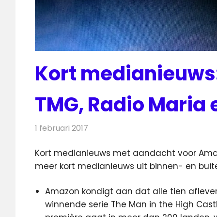
Kort medianieuws:
TMG, Radio Maria 
1 februari 2017
Redactie
Andere media over de media
,
Nie
Kort medianieuws met aandacht voor Amazo
meer kort medianieuws uit binnen- en buit
Amazon kondigt aan dat alle tien aflev
winnende serie The Man in the High Castl