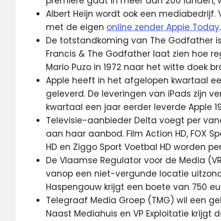
première gaat in meer dan 200 landen,
Albert Heijn wordt ook een mediabedrijf
met de eigen
online zender Appie Today
De totstandkoming van The Godfather is
Francis & The Godfather laat zien hoe re
Mario Puzo in 1972 naar het witte doek b
Apple heeft in het afgelopen kwartaal e
geleverd. De leveringen van iPads zijn v
kwartaal een jaar eerder leverde Apple 1
Televisie-aanbieder Delta voegt per van
aan haar aanbod. Film Action HD, FOX Spor
HD en Ziggo Sport Voetbal HD worden p
De Vlaamse Regulator voor de Media (VR
vanop een niet-vergunde locatie uitzonde
Haspengouw krijgt een boete van 750 e
Telegraaf Media Groep (TMG) wil een geli
Naast Mediahuis en VP Exploitatie krijgt