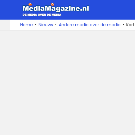
MediaMa
De
Ga
Home
Nieuws
Andere media over de media
Kor
media
naar
over
de
de
inhoud
media