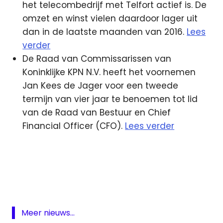
het telecombedrijf met Telfort actief is. De
omzet en winst vielen daardoor lager uit
dan in de laatste maanden van 2016.
Lees
verder
De Raad van Commissarissen van
Koninklijke KPN N.V. heeft het voornemen
Jan Kees de Jager voor een tweede
termijn van vier jaar te benoemen tot lid
van de Raad van Bestuur en Chief
Financial Officer (CFO).
Lees verder
DigiD
geenstijl
Glee
KPN
Meer nieuws...
Piraten