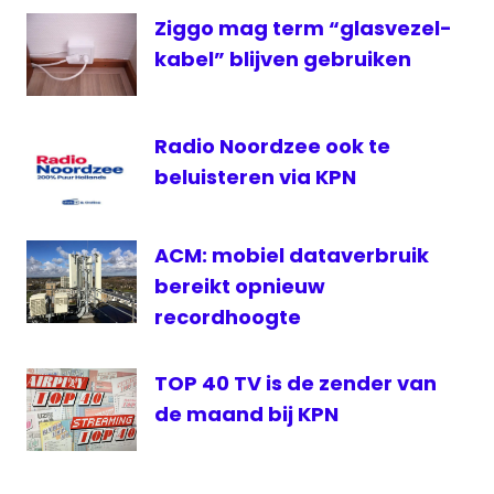
PvdA
Ziggo mag term “glasvezel-
Suits
kabel” blijven gebruiken
The
Post
Online
Radio Noordzee ook te
beluisteren via KPN
ACM: mobiel dataverbruik
bereikt opnieuw
recordhoogte
TOP 40 TV is de zender van
de maand bij KPN