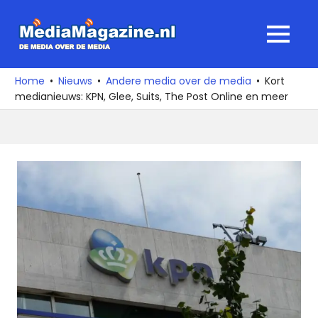
Ga
naar
MediaMagaz
MENU
de
De
inhoud
media
Home
Nieuws
Andere media over de media
Kort
over
medianieuws: KPN, Glee, Suits, The Post Online en meer
de
media