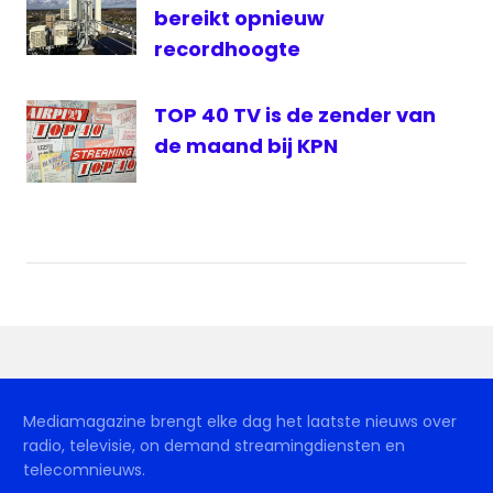
bereikt opnieuw
recordhoogte
TOP 40 TV is de zender van
de maand bij KPN
Mediamagazine brengt elke dag het laatste nieuws over
radio, televisie, on demand streamingdiensten en
telecomnieuws.