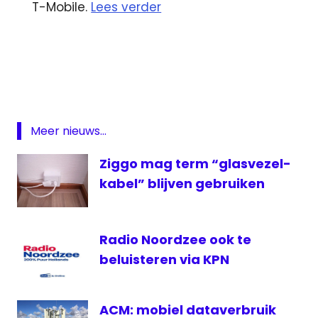
T-Mobile.
Lees verder
Apple
TV
Bill
Cosby
BNNVARA
Meer nieuws...
KPN
Ziggo mag term “glasvezel-
NDC
kabel” blijven gebruiken
Netflix
T-
Mobile
Radio Noordzee ook te
beluisteren via KPN
ACM: mobiel dataverbruik