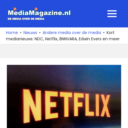
Ga
naar
MediaMagaz
MENU
de
De
inhoud
media
Home
Nieuws
Andere media over de media
Kort
over
medianieuws: NDC, Netflix, BNNVARA, Edwin Evers en meer
de
media