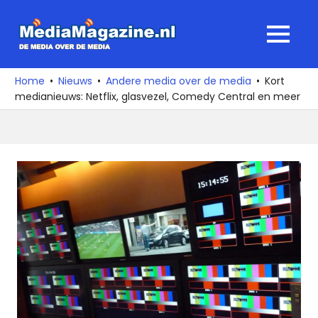
Ga
naar
MediaMagaz
MENU
de
De
inhoud
media
Home
Nieuws
Andere media over de media
Kort
over
medianieuws: Netflix, glasvezel, Comedy Central en meer
de
media