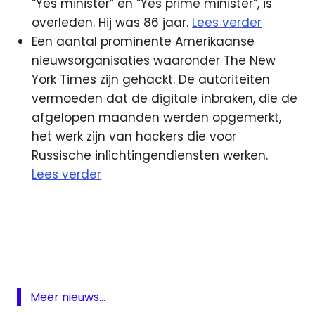
“Yes minister” en “Yes prime minister”, is
overleden. Hij was 86 jaar.
Lees verder
Een aantal prominente Amerikaanse
nieuwsorganisaties waaronder The New
York Times zijn gehackt. De autoriteiten
vermoeden dat de digitale inbraken, die de
afgelopen maanden werden opgemerkt,
het werk zijn van hackers die voor
Russische inlichtingendiensten werken.
Lees verder
Comedy
Central
DRTV
Netflix
Opsporing
Meer nieuws...
Verzocht