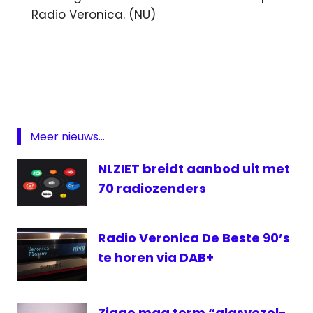
Radio Veronica. (NU)
Ellie
Lust
Giel
Beelen
Investigation
Meer nieuws...
Discovery
kijkcijfers
NLZIET breidt aanbod uit met
Netflix
70 radiozenders
NLziet
Radio
Radio Veronica De Beste 90’s
538
te horen via DAB+
Radio
veronica
top
Ziggo mag term “glasvezel-