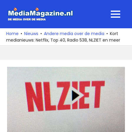
Ga
naar
MediaMagaz
MENU
de
De
inhoud
media
Home
Nieuws
Andere media over de media
Kort
over
medianieuws: Netflix, Top 40, Radio 538, NLZIET en meer
de
media