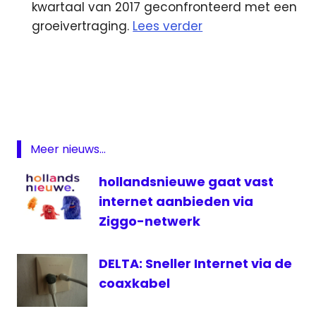
kwartaal van 2017 geconfronteerd met een
groeivertraging.
Lees verder
AVROTros
Internet
NH
Omroep
Brabant
Meer nieuws...
Sandra
hollandsnieuwe gaat vast
Reemer
internet aanbieden via
televisie
Ziggo-netwerk
TV
Drenthe
DELTA: Sneller Internet via de
coaxkabel