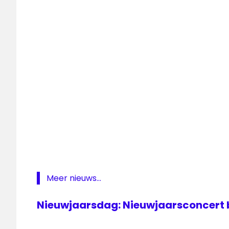
Omroep
Max
OPEN
Rotterdam
Rob
Geus
sbs6
Meer nieuws...
Nieuwjaarsdag: Nieuwjaarsconcert bi