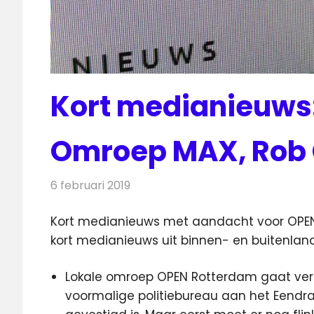
Kort medianieuws
Omroep MAX, Rob 
6 februari 2019
Redactie
Andere media over de media
Kort medianieuws met aandacht voor OPE
kort medianieuws uit binnen- en buitenland
Lokale omroep OPEN Rotterdam gaat verh
voormalige politiebureau aan het Eendrac