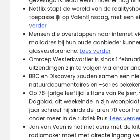
gevestigd is. Maar eerst moet er nog fli
Netflix stapt de wereld van de realitysh
toepasselijk op Valentijnsdag, met een
verder
Mensen die overstappen naar internet v
mailadres bij hun oude aanbieder kunnen 
glasvezelbranche.
Lees verder
Omroep Westerkwartier is sinds 1 februa
uitzendingen zijn te volgen via onder an
BBC en Discovery zouden samen een ni
natuurdocumentaires en -series bekeke
Op 78-jarige leeftijd is Hans van Reijsen
Dagblad, dit weekeinde in zijn woonplaat
jaar schreef hij sinds de jaren 70 voor h
onder meer in de rubriek Ruis.
Lees verde
Jan van Veen is het niet eens met de kr
radiomaker moet met directe ingang ver