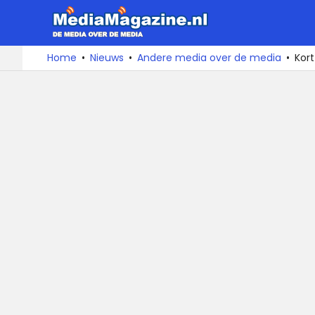
MediaMa
De
Ga
Home
Nieuws
Andere media over de media
Kor
media
naar
over
de
de
inhoud
media