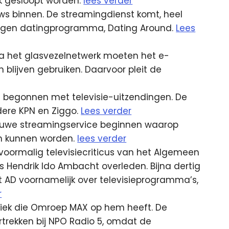
nk gesloopt worden.
lees verder
ows binnen. De streamingdienst komt, heel
 eigen datingprogramma, Dating Around.
Lees
ia het glasvezelnetwerk moeten het e-
blijven gebruiken. Daarvoor pleit de
ri begonnen met televisie-uitzendingen. De
dere KPN en Ziggo.
Lees verder
euwe streamingservice beginnen waarop
n kunnen worden.
lees verder
, voormalig televisiecriticus van het Algemeen
s Hendrik Ido Ambacht overleden. Bijna dertig
et AD voornamelijk over televisieprogramma’s,
r
itiek die Omroep MAX op hem heeft. De
trekken bij NPO Radio 5, omdat de