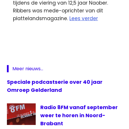
tijdens de viering van 12,5 jaar Naober.
Ribbers was mede-oprichter van dit
plattelandsmagazine.
Lees verder
8Fm
Lokale
omroep
Zeewolde
Netflix
Meer nieuws...
Omroep
Gelderland
Speciale podcastserie over 40 jaar
Samsung
Omroep Gelderland
Radio 8FM vanaf september
weer te horen in Noord-
Brabant