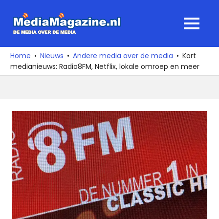
Ga
naar
MediaMagaz
MENU
de
De
inhoud
media
Home
Nieuws
Andere media over de media
Kort
over
medianieuws: Radio8FM, Netflix, lokale omroep en meer
de
media