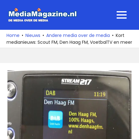
Ga
naar
MediaMagaz
MENU
de
De
inhoud
media
Home
Nieuws
Andere media over de media
Kort
over
medianieuws: Scout FM, Den Haag FM, VoetbalTV en meer
de
media