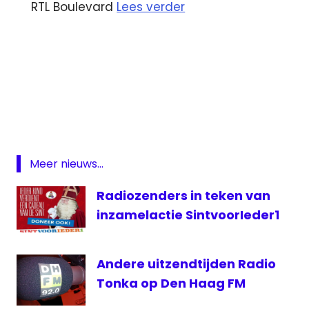
RTL Boulevard
Lees verder
Den
Haag
FM
Scout
FM
Meer nieuws...
VoetbalTV
Radiozenders in teken van
inzamelactie SintvoorIeder1
Andere uitzendtijden Radio
Tonka op Den Haag FM