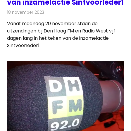
van inzamelactie SintvoorIeder1
18 november 2023
Redactie
Radionieuws
Vanaf maandag 20 november staan de
uitzendingen bij Den Haag FM en Radio West vijf
dagen lang in het teken van de inzamelactie
SintvoorIeder1.