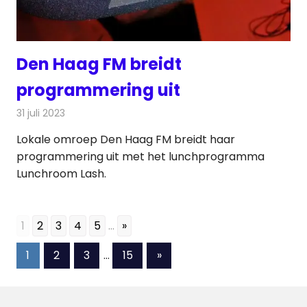
Den Haag FM breidt
programmering uit
31 juli 2023
Redactie
Radionieuws
Lokale omroep Den Haag FM breidt haar
programmering uit met het lunchprogramma
Lunchroom Lash.
1
2
3
4
5
...
»
Berichten
Volgende
1
2
3
…
15
»
berichten
paginering