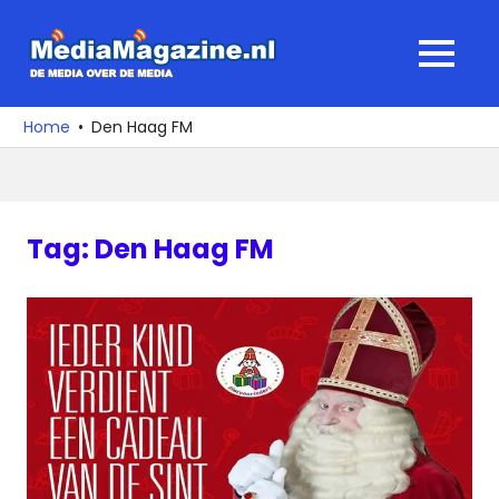
Ga
naar
MediaMagaz
MENU
de
De
inhoud
media
Home
Den Haag FM
over
de
media
Tag:
Den Haag FM