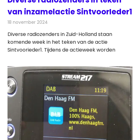
van inzamelactie SintvoorIeder1
18 november 2024
Redactie
Radionieuws
Diverse radiozenders in Zuid-Holland staan
komende week in het teken van de actie
Sintvoorieder1. Tijdens de actieweek worden