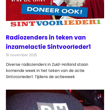
Radiozenders in teken van
inzamelactie SintvoorIeder1
16 november 2025
Redactie
Radionieuws
Diverse radiozenders in Zuid-Holland staan
komende week in het teken van de actie
Sintvoorieder1. Tijdens de actieweek