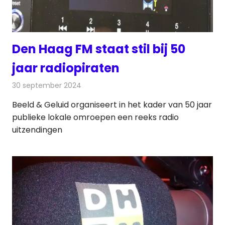
Den Haag FM staat stil bij 50
jaar radiopiraten
30 september 2024
Redactie
Radionieuws
Beeld & Geluid organiseert in het kader van 50 jaar
publieke lokale omroepen een reeks radio
uitzendingen