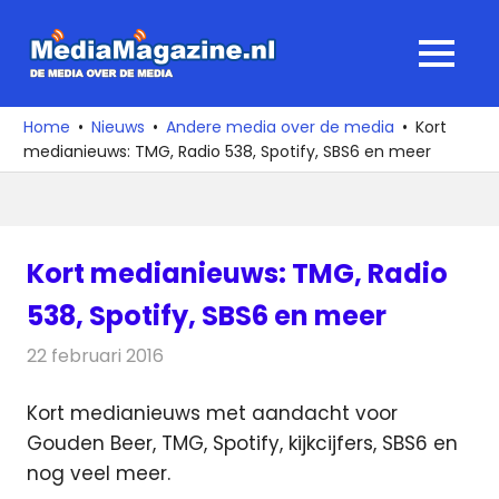
Ga
naar
MediaMagaz
MENU
de
De
inhoud
media
Home
Nieuws
Andere media over de media
Kort
over
medianieuws: TMG, Radio 538, Spotify, SBS6 en meer
de
media
Kort medianieuws: TMG, Radio
538, Spotify, SBS6 en meer
22 februari 2016
Redactie
Andere media over de media
,
Nieuws
Kort medianieuws met aandacht voor
Gouden Beer, TMG, Spotify, kijkcijfers, SBS6 en
nog veel meer.