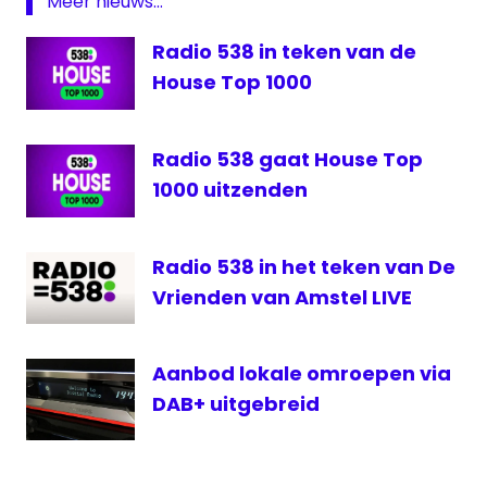
Meer nieuws...
Flevoland
Radio
Radio 538 in teken van de
538
House Top 1000
Twente
FM
Radio 538 gaat House Top
ViceTV
1000 uitzenden
Radio 538 in het teken van De
Vrienden van Amstel LIVE
Aanbod lokale omroepen via
DAB+ uitgebreid