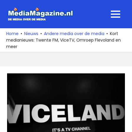
Ga
naar
MediaMagaz
MENU
de
De
inhoud
media
Home
Nieuws
Andere media over de media
Kort
over
medianieuws: Twente FM, ViceTV, Omroep Flevoland en
de
meer
media