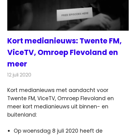
Kort medianieuws: Twente FM,
ViceTV, Omroep Flevoland en
meer
12 juli 2020
Redactie
Andere media over de media
Kort medianieuws met aandacht voor
Twente FM, ViceTV, Omroep Flevoland en
meer kort medianieuws uit binnen- en
buitenland:
Op woensdag 8 juli 2020 heeft de