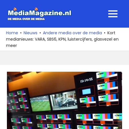
Ga
naar
MediaMagaz
MENU
de
De
inhoud
media
Home
Nieuws
Andere media over de media
Kort
over
medianieuws: VARA, SBS6, KPN, luistercijfers, glasvezel en
de
meer
media