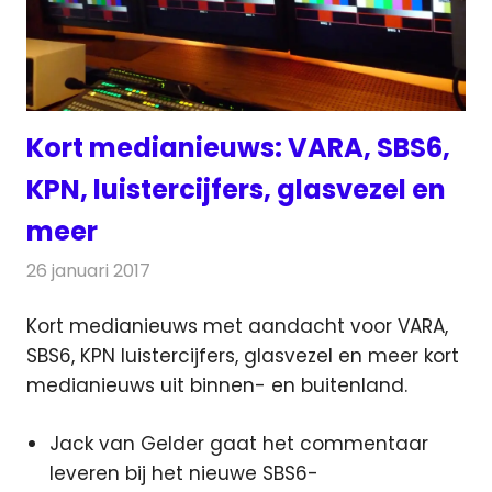
Kort medianieuws: VARA, SBS6,
KPN, luistercijfers, glasvezel en
meer
26 januari 2017
Redactie
Andere media over de media
,
Nieuws
Kort medianieuws met aandacht voor VARA,
SBS6, KPN luistercijfers, glasvezel en meer kort
medianieuws uit binnen- en buitenland.
Jack van Gelder gaat het commentaar
leveren bij het nieuwe SBS6-