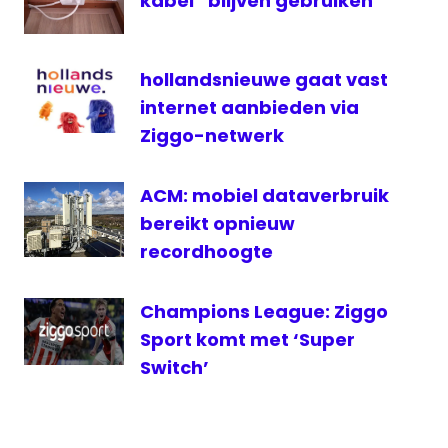
kabel” blijven gebruiken
Luistercijfers
Madonna
hollandsnieuwe gaat vast
sbs6
internet aanbieden via
televisie
Ziggo-netwerk
VARA
ACM: mobiel dataverbruik
bereikt opnieuw
recordhoogte
Champions League: Ziggo
Sport komt met ‘Super
Switch’