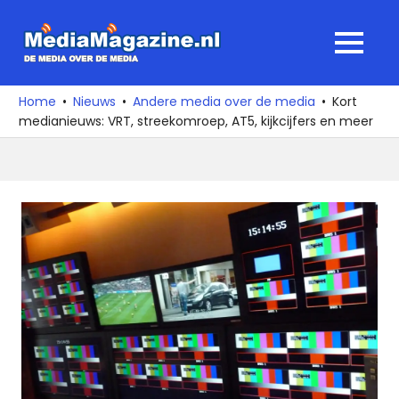
Ga
naar
MediaMagaz
MENU
de
De
inhoud
media
Home
Nieuws
Andere media over de media
Kort
over
medianieuws: VRT, streekomroep, AT5, kijkcijfers en meer
de
media