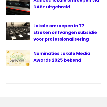
Aanbod lokale omroepen via
DAB+ uitgebreid
streekomroep
VRT
Wii
Lokale omroepen in 77
streken ontvangen subsidie
voor professionalisering
Nominaties Lokale Media
Awards 2025 bekend