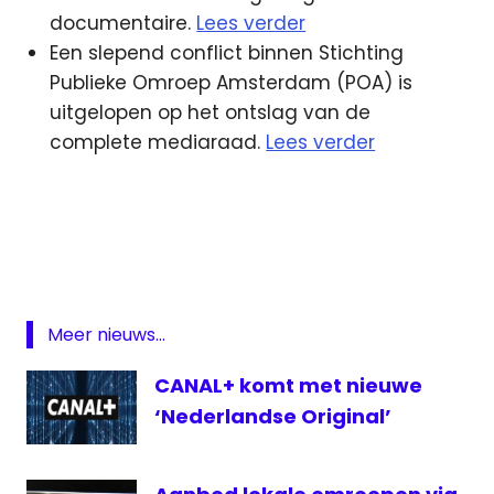
documentaire.
Lees verder
Een slepend conflict binnen Stichting
Publieke Omroep Amsterdam (POA) is
uitgelopen op het ontslag van de
complete mediaraad.
Lees verder
Amsterdam
AT5
David
Attenborough
kijkcijfers
Meer nieuws...
lokale
CANAL+ komt met nieuwe
omroep
‘Nederlandse Original’
Midvliet
Netflix
serie