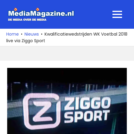
Ga
naar
MediaMagaz
MENU
de
De
inhoud
media
Home
Nieuws
Kwalificatiewedstrijden WK Voetbal 2018
over
live via Ziggo Sport
de
media