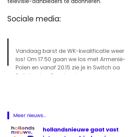
televisie-aanbieders te abonneren.
Sociale media:
Vandaag barst de WK-kwalificatie weer
los! Om 17.50 gaan we los met Armenië-
Polen en vanaf 20.15 zie je in Switch oa
Duitsland en Engeland.
kwalificatie
pic.twitter.com/da2jr2PWba
live
schakelprogramma
— Ziggo Sport (@ZiggoSport)
October 5,
televisie
2017
Meer nieuws...
voetbal
wedstrijden
hollandsnieuwe gaat vast
WK