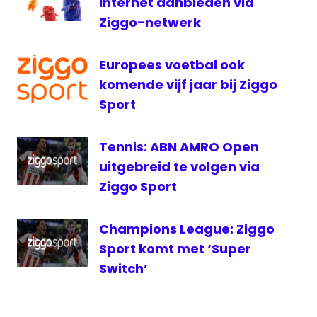
internet aanbieden via
Ziggo
Ziggo-netwerk
Sport
Ziggo
Europees voetbal ook
Sport
komende vijf jaar bij Ziggo
Totaal
Sport
Zweden-
Luxemburg
Tennis: ABN AMRO Open
uitgebreid te volgen via
Ziggo Sport
Champions League: Ziggo
Sport komt met ‘Super
Switch’