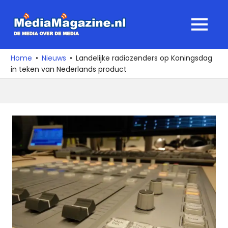
Ga
naar
MediaMagaz
MENU
de
De
inhoud
media
Home
Nieuws
Landelijke radiozenders op Koningsdag
over
in teken van Nederlands product
de
media