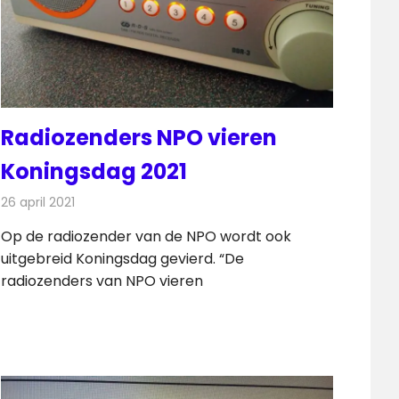
Radiozenders NPO vieren
Koningsdag 2021
26 april 2021
Redactie
Radionieuws
Op de radiozender van de NPO wordt ook
uitgebreid Koningsdag gevierd. “De
radiozenders van NPO vieren