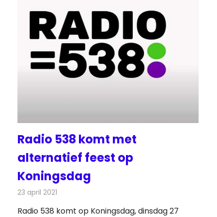
Radio 538 komt met
alternatief feest op
Koningsdag
23 april 2021
Redactie
Radionieuws
Radio 538 komt op Koningsdag, dinsdag 27