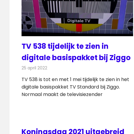
TV 538 tijdelijk te zien in
digitale basispakket bij Ziggo
25 april 2022
Redactie
Televisienieuws
TV 538 is tot en met 1 mei tijdelijk te zien in het
digitale basispakket TV Standard bij Ziggo.
Normaal maakt de televisiezender
Koningsdag 2021 uitgebreid