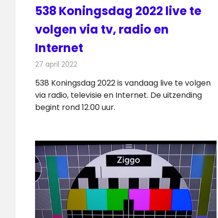
538 Koningsdag 2022 live te
volgen via tv, radio en
Internet
27 april 2022
Redactie
Televisienieuws
538 Koningsdag 2022 is vandaag live te volgen
via radio, televisie en Internet. De uitzending
begint rond 12.00 uur.