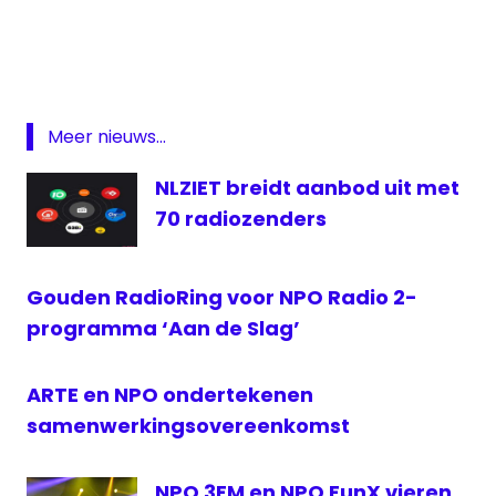
FunX
— 3FM (@3FM)
April 26, 2021
Koningsdag
NPO
NPO
Radio
Meer nieuws...
5
NLZIET breidt aanbod uit met
Radio
70 radiozenders
Radio
2
Radio
Gouden RadioRing voor NPO Radio 2-
5
programma ‘Aan de Slag’
ARTE en NPO ondertekenen
samenwerkingsovereenkomst
NPO 3FM en NPO FunX vieren