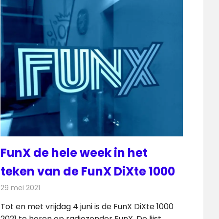
FunX de hele week in het
teken van de FunX DiXte 1000
29 mei 2021
Redactie
Radionieuws
Tot en met vrijdag 4 juni is de FunX DiXte 1000
2021 te horen op radiozender FunX. De lijst