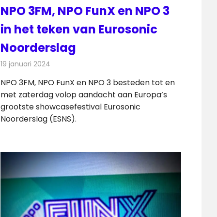
NPO 3FM, NPO FunX en NPO 3
in het teken van Eurosonic
Noorderslag
19 januari 2024
Redactie
Radionieuws
NPO 3FM, NPO FunX en NPO 3 besteden tot en
met zaterdag volop aandacht aan Europa’s
grootste showcasefestival Eurosonic
Noorderslag (ESNS).