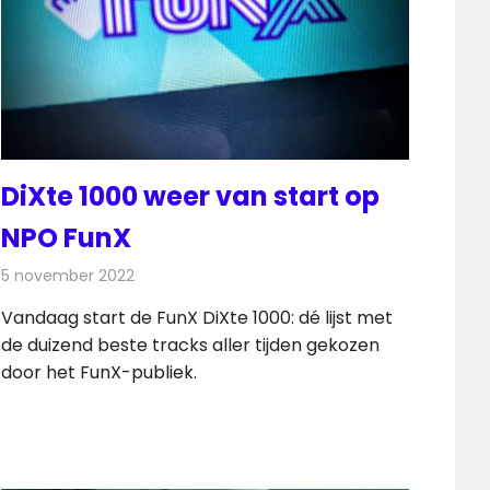
DiXte 1000 weer van start op
NPO FunX
5 november 2022
Redactie
Radionieuws
Vandaag start de FunX DiXte 1000: dé lijst met
de duizend beste tracks aller tijden gekozen
door het FunX-publiek.