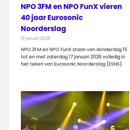
NPO 3FM en NPO FunX vieren
40 jaar Eurosonic
Noorderslag
13 januari 2026
Redactie
Radionieuws
NPO 3FM en NPO FunX staan van donderdag 15
tot en met zaterdag 17 januari 2026 volledig in
het teken van Eurosonic Noorderslag (ESNS).