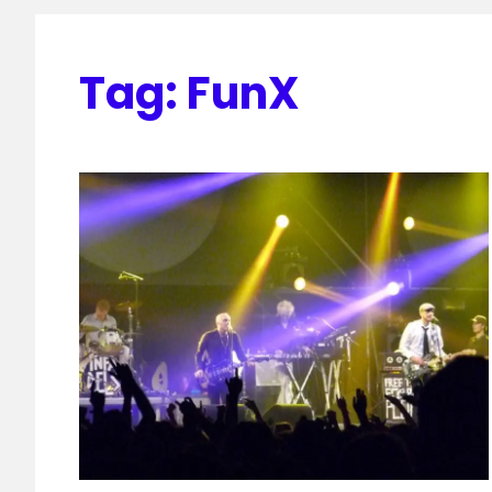
Tag:
FunX