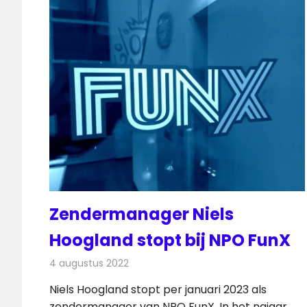
Zendermanager Niels
Hoogland stopt bij NPO FunX
4 augustus 2022
Redactie
Radionieuws
Niels Hoogland stopt per januari 2023 als
zendermanager van NPO FunX. In het najaar