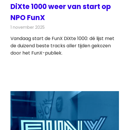
DiXte 1000 weer van start op
NPO FunX
1 november 2025
Redactie
Radionieuws
Vandaag start de FunX DiXte 1000: dé lijst met
de duizend beste tracks aller tijden gekozen
door het FunX-publiek.