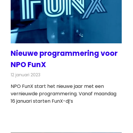
Nieuwe programmering voor
NPO FunX
12 januari 2023
Redactie
Radionieuws
NPO FunX start het nieuwe jaar met een
vernieuwde programmering. Vanaf maandag
16 januari starten FunX-dj’s