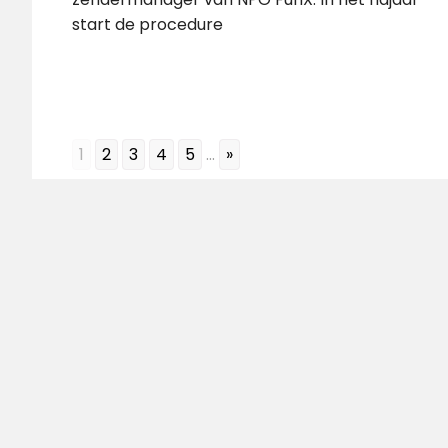
start de procedure
1
2
3
4
5
...
»