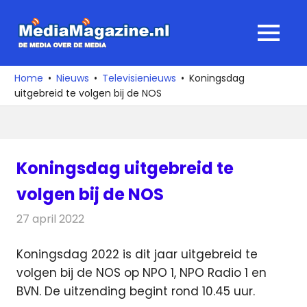
Ga
naar
MediaMagaz
MENU
de
De
inhoud
media
Home
Nieuws
Televisienieuws
Koningsdag
over
uitgebreid te volgen bij de NOS
de
media
Koningsdag uitgebreid te
volgen bij de NOS
27 april 2022
Redactie
Televisienieuws
Koningsdag 2022 is dit jaar uitgebreid te
volgen bij de NOS op NPO 1, NPO Radio 1 en
BVN. De uitzending begint rond 10.45 uur.