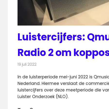
Luistercijfers: Qm
Radio 2 om koppos
19 juli 2022
Redactie
Radionieuws
In de luisterperiode mei-juni 2022 is Qmusi
Nederland. Hiermee verslaat
de commerciële
luistercijfers over deze meetperiode die v
Luister Onderzoek (NLO).