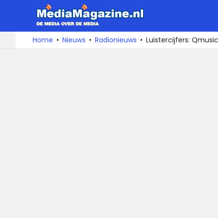
MediaMa
De
Ga
Home
Nieuws
Radionieuws
Luistercijfers: Qmusi
media
naar
over
de
de
inhoud
media