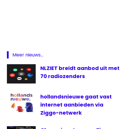
Almere
lokale
omroep
lokale
omroep
Meer nieuws...
Almere
Media036
NLZIET breidt aanbod uit met
OLON
70 radiozenders
Radio
televisie
hollandsnieuwe gaat vast
internet aanbieden via
Ziggo-netwerk