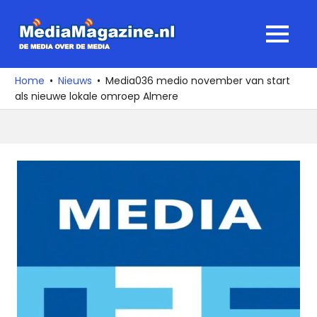
Ga
naar
MediaMagaz
MENU
de
De
inhoud
media
Home
Nieuws
Media036 medio november van start
over
als nieuwe lokale omroep Almere
de
media