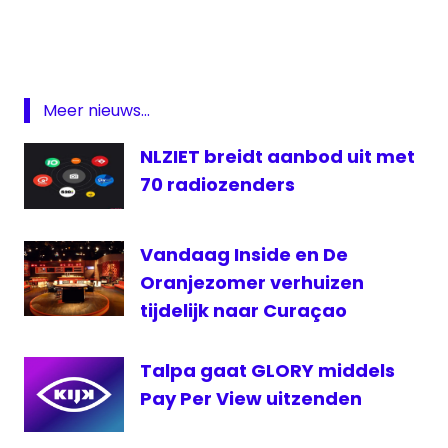
Arie
Slob
Minister
Slob
Meer nieuws...
Netflix
NLZIET breidt aanbod uit met
NLziet
70 radiozenders
rtl
SBS
Talpa
Vandaag Inside en De
Oranjezomer verhuizen
tijdelijk naar Curaçao
Talpa gaat GLORY middels
Pay Per View uitzenden