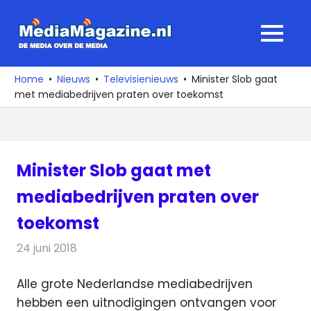
Ga
naar
MediaMagaz
MENU
de
De
inhoud
media
Home
Nieuws
Televisienieuws
Minister Slob gaat
over
met mediabedrijven praten over toekomst
de
media
Minister Slob gaat met
mediabedrijven praten over
toekomst
24 juni 2018
Redactie
Televisienieuws
Alle grote Nederlandse mediabedrijven
hebben een uitnodigingen ontvangen voor