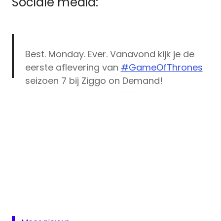
Sociale media:
Best. Monday. Ever. Vanavond kijk je de
eerste aflevering van
#GameOfThrones
seizoen 7 bij Ziggo on Demand!
#MondayMood
#GoTS7
#WinterIsHere
pic.twitter.com/43LIcZs6BJ
— Ziggo Movies&Series (@MoviesZiggo)
July 17, 2017
Game
of
Thrones
GOT
Movies