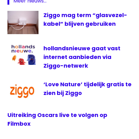
Meer nieuws...
en
Series
Ziggo mag term “glasvezel-
nieuw
kabel” blijven gebruiken
seizoen
GOT
seizoen
hollandsnieuwe gaat vast
Game
of
internet aanbieden via
Thrones
Ziggo-netwerk
televisie
ziggo
‘Love Nature’ tijdelijk gratis te
zien bij Ziggo
Uitreiking Oscars live te volgen op
Filmbox