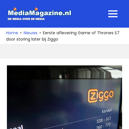
Ga
naar
MediaMagaz
MENU
de
De
inhoud
media
Home
Nieuws
Eerste aflevering Game of Thrones S7
over
door storing later bij Ziggo
de
media