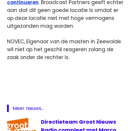
continueren
. Broadcast Partners geeft echter
aan dat dit geen goede locatie is omdat er
op deze locatie niet met hoge vermogens
uitgezonden mag worden.
NOVEC, Eigenaar van de masten in Zeewolde
wil niet op het geschil reageren zolang de
zaak onder de rechter is.
Broadcast
Partners
groot
nieuws
radio
Meer nieuws...
Middengolf
NOVEC
Directieteam Groot Nieuws
windmolens
Radio compleet met Marco