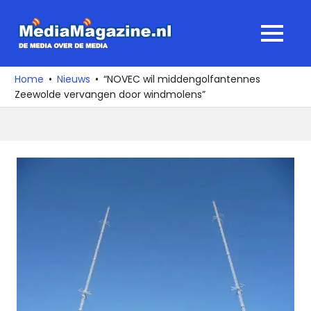
Ga
naar
MediaMagaz
MENU
de
De
inhoud
media
Home
Nieuws
“NOVEC wil middengolfantennes
over
Zeewolde vervangen door windmolens”
de
media