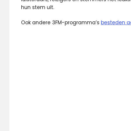
hun stem uit.
Ook andere 3FM-programma’s
besteden a
3fm
Domien
ezine
Frank
Geert
Wilders
lijsttrekkers
Michiel
Veenstra
PVV
stembureau