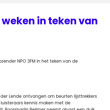
weken in teken van
iozender NPO 3FM in het teken van de
der Lende ontvangen om beurten lijsttrekkers
t luisteraars kennis maken met de
uilt, Roosmarijn Reijmer neemt alvast een duik