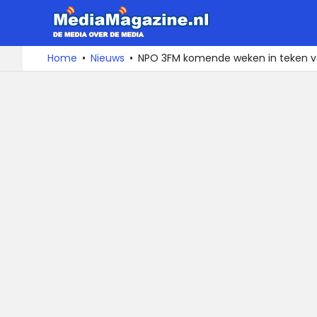
MediaMa
De
Ga
Home
Nieuws
NPO 3FM komende weken in teken v
media
naar
over
de
de
inhoud
media