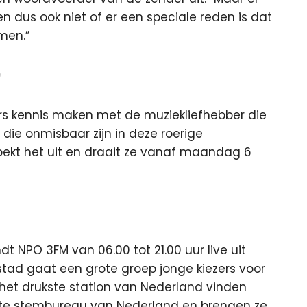
 dus ook niet of er een speciale reden is dat
omen.”
)
aars kennis maken met de muziekliefhebber die
ks die onmisbaar zijn in deze roerige
zoekt het uit en draait ze vanaf maandag 6
t NPO 3FM van 06.00 tot 21.00 uur live uit
stad gaat een grote groep jonge kiezers voor
 het drukste station van Nederland vinden
ukste stembureau van Nederland en brengen ze