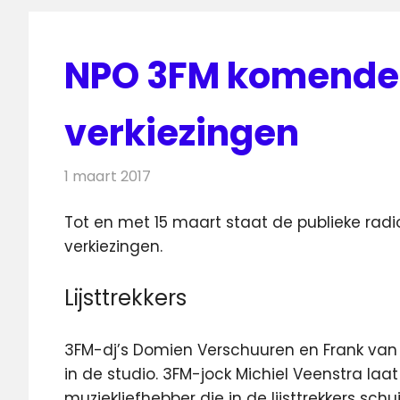
NPO 3FM komende 
verkiezingen
1 maart 2017
Redactie
Nieuws
,
Radionieuws
Tot en met 15 maart staat de publieke rad
verkiezingen.
Lijsttrekkers
3FM-dj’s Domien Verschuuren en Frank van 
in de studio. 3FM-jock Michiel Veenstra laa
muziekliefhebber die in de lijsttrekkers sch