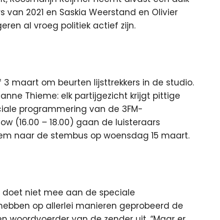
rs van 2021 en Saskia Weerstand en Olivier
 al vroeg politiek actief zijn.
 maart om beurten lijsttrekkers in de studio.
nne Thieme: elk partijgezicht krijgt pittige
peciale programmering van de 3FM-
 (16.00 – 18.00) gaan de luisteraars
em naar de stembus op woensdag 15 maart.
rs, doet niet mee aan de speciale
hebben op allerlei manieren geprobeerd de
en woordvoerder van de zender uit. “Maar er