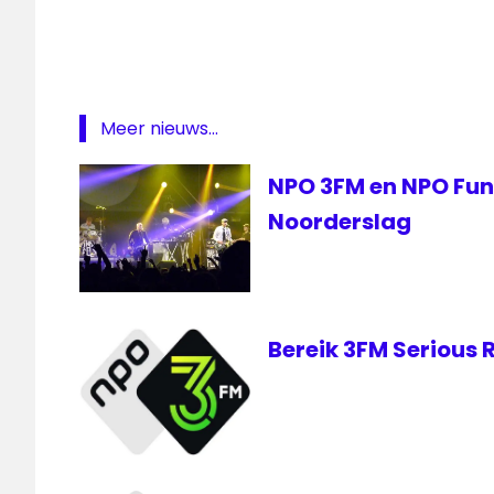
verkiezingen
Wilders
Meer nieuws...
NPO 3FM en NPO FunX
Noorderslag
Bereik 3FM Serious 