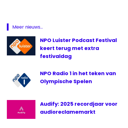
1
podcast
radio
Meer nieuws...
1
Week
NPO Luister Podcast Festival
van de
keert terug met extra
Podcast
festivaldag
NPO Radio 1 in het teken van
Olympische Spelen
Audify: 2025 recordjaar voor
audioreclamemarkt