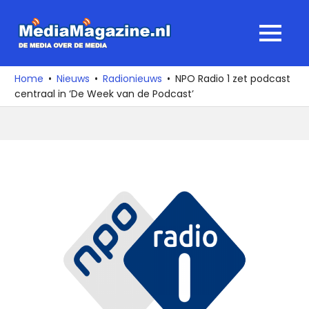
Ga
naar
MediaMagaz
MENU
de
De
inhoud
media
Home
Nieuws
Radionieuws
NPO Radio 1 zet podcast
over
centraal in ‘De Week van de Podcast’
de
media