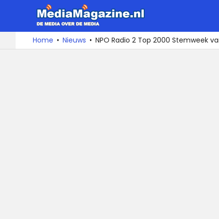
MediaMa
De
Ga
Home
Nieuws
NPO Radio 2 Top 2000 Stemweek van
media
naar
over
de
de
inhoud
media