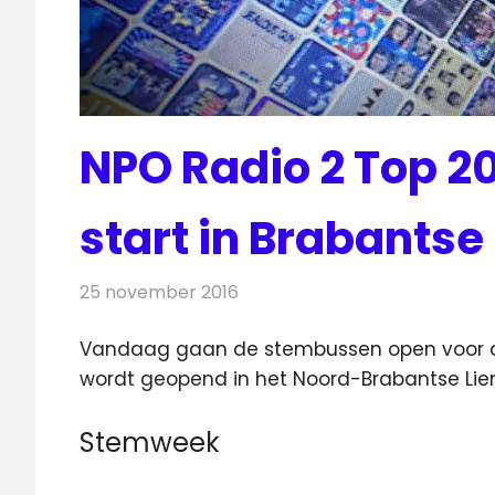
NPO Radio 2 Top 
start in Brabants
25 november 2016
Redactie
Nieuws
,
Radionieuws
Vandaag gaan de stembussen open voor de
wordt geopend in het Noord-Brabantse Li
Stemweek