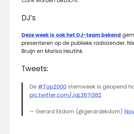
Café worden bezocht.
DJ’s
Deze week is ook het DJ-team bekend
gema
presenteren op de publieke radiozender. Nie
Bruijn en Marisa Heutink.
Tweets:
De
#Top2000
stemweek is geopend h
pic.twitter.com/JqL367i382
— Gerard Ekdom (@gerardekdom)
Nov
NPO