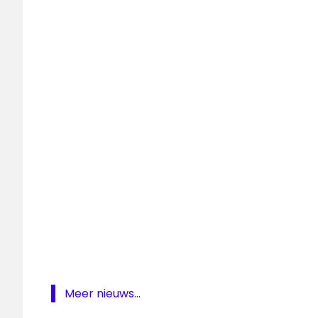
Radio
2
Stem
Top
2000
stembus
stemmen
Top 2000
stemweek
top
2000
Meer nieuws...