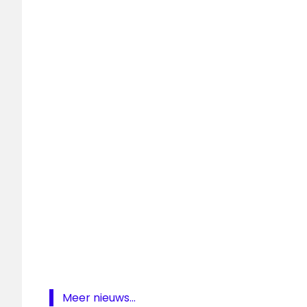
NPO
Radio
5
Radio
5
top
40
Meer nieuws...