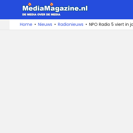
MediaMa
De
Ga
Home
Nieuws
Radionieuws
NPO Radio 5 viert in j
media
naar
over
de
de
inhoud
media