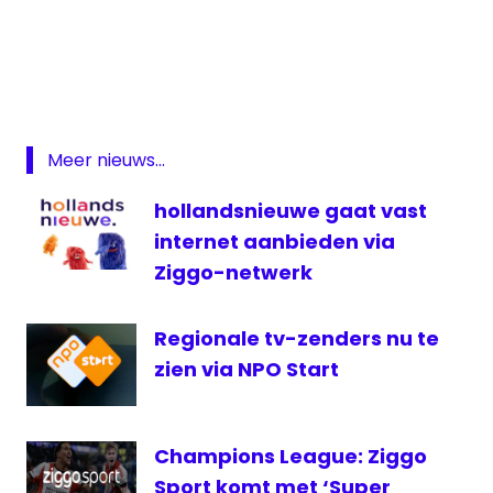
Android
TV
App
Apple
TV
Meer nieuws...
NPO
Start
hollandsnieuwe gaat vast
On
internet aanbieden via
Demand
Ziggo-netwerk
Publieke
Omroep
Regionale tv-zenders nu te
televisie
zien via NPO Start
Champions League: Ziggo
Sport komt met ‘Super