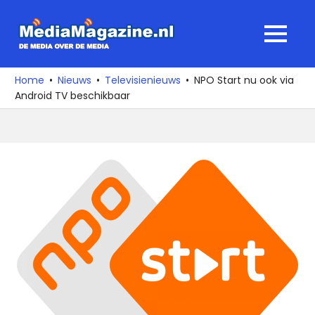
Ga
naar
MediaMagaz
MENU
de
De
inhoud
media
Home
Nieuws
Televisienieuws
NPO Start nu ook via
over
Android TV beschikbaar
de
media