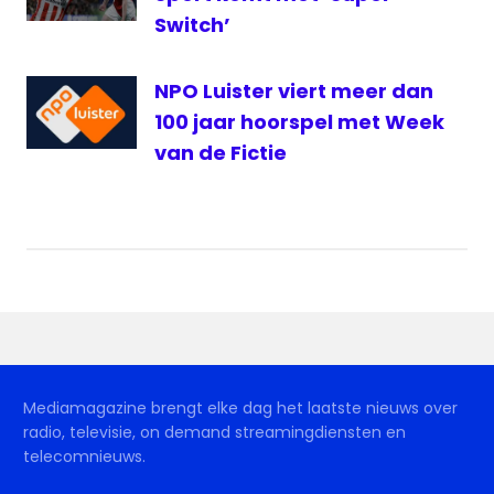
Switch’
NPO Luister viert meer dan
100 jaar hoorspel met Week
van de Fictie
Mediamagazine brengt elke dag het laatste nieuws over
radio, televisie, on demand streamingdiensten en
telecomnieuws.