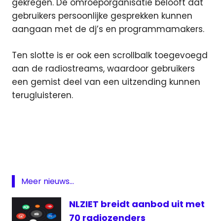
gekregen. De omroeporganisatie belooft dat
gebruikers persoonlijke gesprekken kunnen
aangaan met de dj’s en programmamakers.
Ten slotte is er ook een scrollbalk toegevoegd
aan de radiostreams, waardoor gebruikers
een gemist deel van een uitzending kunnen
terugluisteren.
App
NPO
podcast
Radio
Meer nieuws...
Radio-
app
NLZIET breidt aanbod uit met
Spotify
70 radiozenders