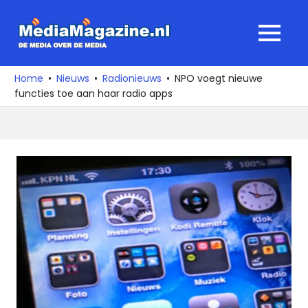
Ga
naar
MediaMagaz
MENU
de
De
inhoud
media
Home
Nieuws
Radionieuws
NPO voegt nieuwe
over
functies toe aan haar radio apps
de
media