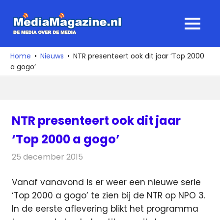
Ga
naar
MediaMagaz
MENU
de
De
inhoud
media
Home
Nieuws
NTR presenteert ook dit jaar ‘Top 2000
over
a gogo’
de
media
NTR presenteert ook dit jaar
‘Top 2000 a gogo’
25 december 2015
Redactie
Nieuws
,
Televisienieuws
Vanaf vanavond is er weer een nieuwe serie
‘Top 2000 a gogo’ te zien bij de NTR op NPO 3.
In de eerste aflevering blikt het programma