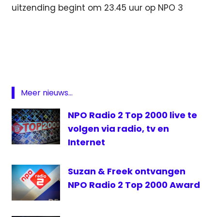
uitzending begint om 23.45 uur op NPO 3
Matthijs
van
Nieuwkerk
NPO
3
Meer nieuws...
NTR
top
NPO Radio 2 Top 2000 live te
2000
volgen via radio, tv en
top
Internet
2000
a
gogo
Suzan & Freek ontvangen
NPO Radio 2 Top 2000 Award