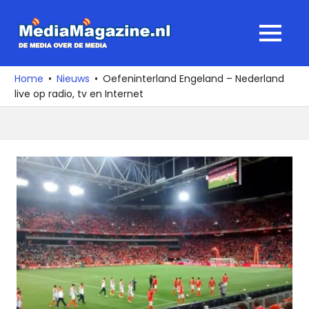
Ga
naar
MediaMagaz
MENU
de
De
inhoud
media
Home
Nieuws
Oefeninterland Engeland – Nederland
over
live op radio, tv en Internet
de
media