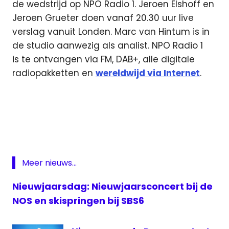
de wedstrijd op NPO Radio 1. Jeroen Elshoff en
Jeroen Grueter doen vanaf 20.30 uur live
verslag vanuit Londen. Marc van Hintum is in
de studio aanwezig als analist. NPO Radio 1
is te ontvangen via FM, DAB+, alle digitale
radiopakketten en
wereldwijd via Internet
.
Engeland
-
Nederland
live
livestream
Oranje
Meer nieuws...
Oranje
Nieuwjaarsdag: Nieuwjaarsconcert bij de
live
NOS en skispringen bij SBS6
Radio
1 live