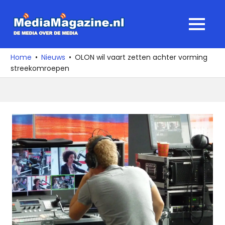
Ga
naar
MediaMagaz
MENU
de
De
inhoud
media
Home
Nieuws
OLON wil vaart zetten achter vorming
over
streekomroepen
de
media