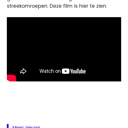
streekomroepen. Deze film is hier te zien:
lokale
omroep
NLPO
OLON
samenwerking
Meer nieuws...