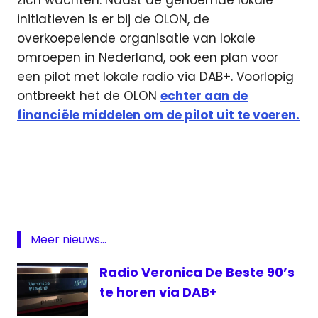
zich wachten. Naast de genoemde lokale
initiatieven is er bij de OLON, de
overkoepelende organisatie van lokale
omroepen in Nederland, ook een plan voor
een pilot met lokale radio via DAB+. Voorlopig
ontbreekt het de OLON
echter aan de
financiële middelen om de pilot uit te voeren.
Agentschap
Telecom
DAB
digitale
radio
Meer nieuws...
ezine
Radio Veronica De Beste 90’s
lokale
omroep
te horen via DAB+
OLON