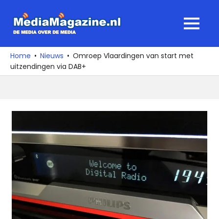
Ga
naar
MediaMagaz
MENU
de
De
inhoud
media
Home
Nieuws
Omroep Vlaardingen van start met
over
uitzendingen via DAB+
de
media