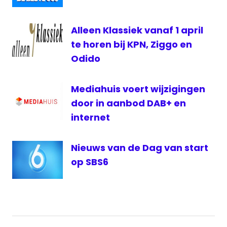
TMG
VNDG
Alleen Klassiek vanaf 1 april
te horen bij KPN, Ziggo en
Odido
Mediahuis voert wijzigingen
door in aanbod DAB+ en
internet
Nieuws van de Dag van start
op SBS6