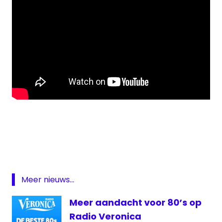
ezine
online
Telegraaf
Telegraaf
Media
Meer nieuws...
Groep
Meer aandacht voor 80’s op
Telegraaf
Vandaag
Radio Veronica