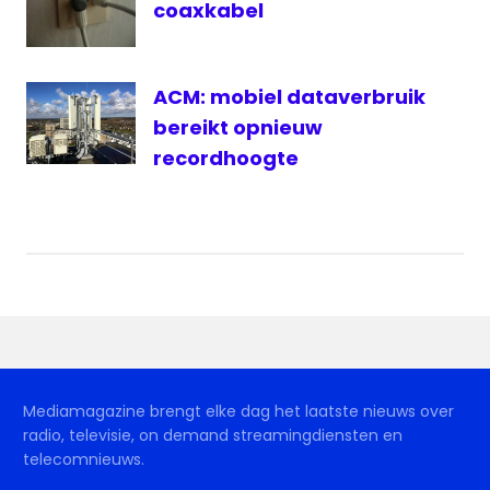
coaxkabel
ACM: mobiel dataverbruik
bereikt opnieuw
recordhoogte
Mediamagazine brengt elke dag het laatste nieuws over
radio, televisie, on demand streamingdiensten en
telecomnieuws.