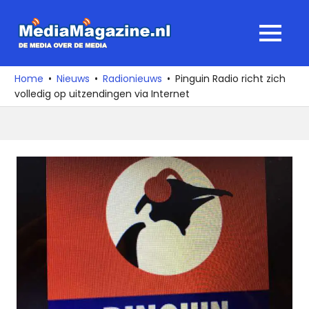
Ga
naar
MediaMagaz
MENU
de
De
inhoud
media
Home
Nieuws
Radionieuws
Pinguin Radio richt zich
over
volledig op uitzendingen via Internet
de
media