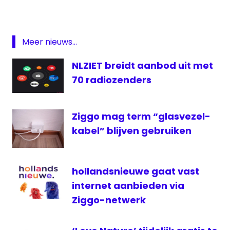
KPN
online
Pinguin
Meer nieuws...
Radio
NLZIET breidt aanbod uit met
Radio
70 radiozenders
website
ziggo
Ziggo mag term “glasvezel-
kabel” blijven gebruiken
hollandsnieuwe gaat vast
internet aanbieden via
Ziggo-netwerk