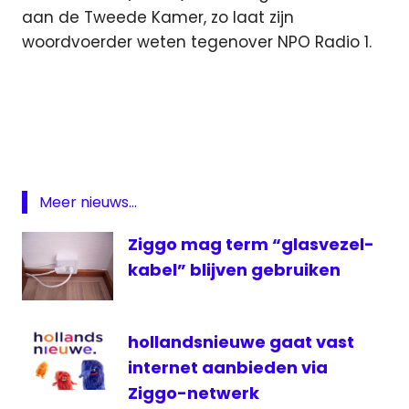
aan de Tweede Kamer, zo laat zijn
woordvoerder weten tegenover NPO Radio 1.
coalitie
NPO
NPO
1
NPO
Meer nieuws...
3
Ziggo mag term “glasvezel-
PowNed
kabel” blijven gebruiken
reclame
reclamevrij
televisie
hollandsnieuwe gaat vast
internet aanbieden via
Ziggo-netwerk