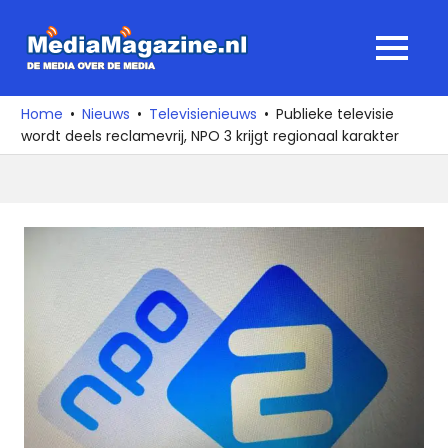
Ga
naar
MediaMagaz
MENU
de
De
inhoud
media
Home
Nieuws
Televisienieuws
Publieke televisie
over
wordt deels reclamevrij, NPO 3 krijgt regionaal karakter
de
media