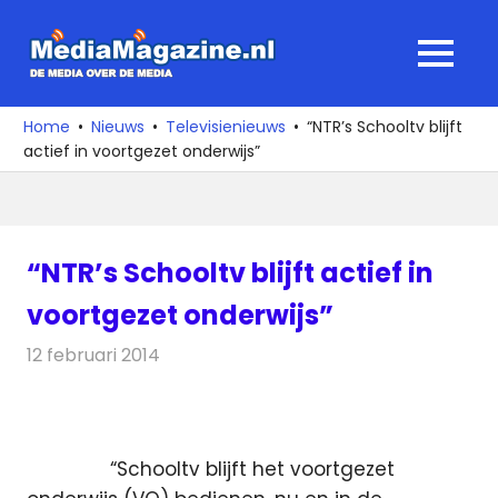
Ga
naar
MediaMagaz
MENU
de
De
inhoud
media
Home
Nieuws
Televisienieuws
“NTR’s Schooltv blijft
over
actief in voortgezet onderwijs”
de
media
“NTR’s Schooltv blijft actief in
voortgezet onderwijs”
12 februari 2014
Redactie
Televisienieuws
“Schooltv blijft het voortgezet