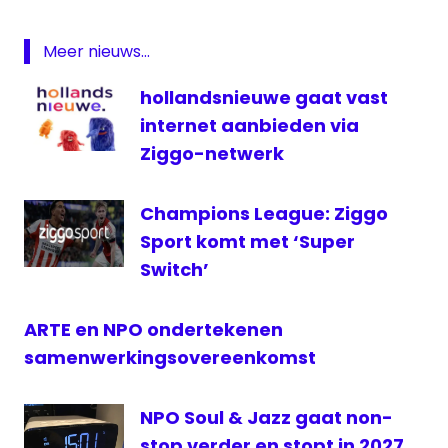
Schooltv
Meer nieuws...
televisie
VO
hollandsnieuwe gaat vast
Voortgezetonderwijs
internet aanbieden via
Ziggo-netwerk
Champions League: Ziggo
Sport komt met ‘Super
Switch’
ARTE en NPO ondertekenen
samenwerkingsovereenkomst
NPO Soul & Jazz gaat non-
stop verder en stopt in 2027