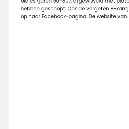
oldies (jaren 50-80), afgewisseld met plate
hebben geschopt. Ook de vergeten B-kantj
op haar Facebook-pagina. De website van
Amsterdam
ezine
Friesland
Middengolf
Radio
Atlantis
Radio
Atlantis
Friesland
Radio
SeaBreeze