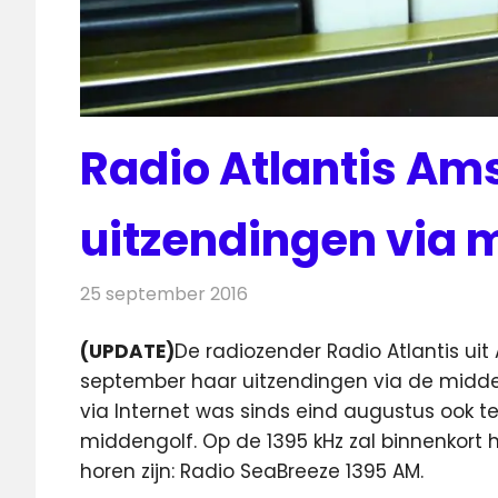
Radio Atlantis Am
uitzendingen via 
25 september 2016
Redactie
Nieuws
,
Radionieuws
(UPDATE)
De radiozender Radio Atlantis u
september haar uitzendingen via de midd
via Internet was sinds eind augustus ook te
middengolf. Op de 1395 kHz zal binnenkort 
horen zijn: Radio SeaBreeze 1395 AM.