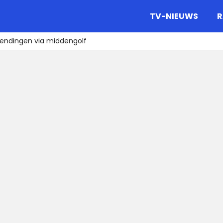
gazine.
TV-NIEUWS
R
zendingen via middengolf