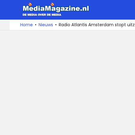
MediaMa
De
Ga
Home
Nieuws
Radio Atlantis Amsterdam stopt uit
media
naar
over
de
de
inhoud
media