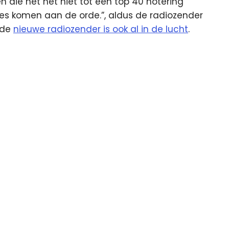
n die het net niet tot een top 40 notering
es komen aan de orde.”, aldus de radiozender
 de
nieuwe radiozender is ook al in de lucht
.