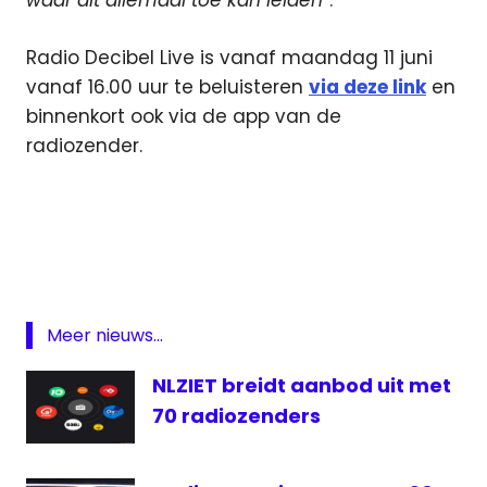
waar dit allemaal toe kan leiden
”.
Radio Decibel Live is vanaf maandag 11 juni
vanaf 16.00 uur te beluisteren
via deze link
en
binnenkort ook via de app van de
radiozender.
DAB
FM
Internet
online
Meer nieuws...
Perry
Oerlemans
NLZIET breidt aanbod uit met
Radio
70 radiozenders
Radio
Decibel