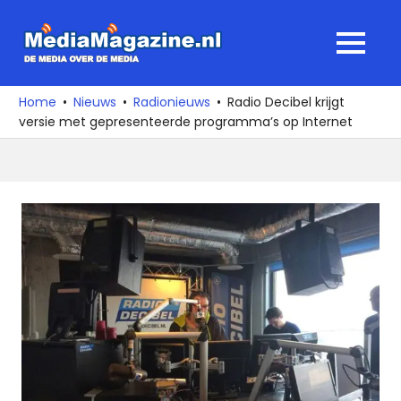
Ga
naar
MediaMagaz
MENU
de
De
inhoud
media
Home
Nieuws
Radionieuws
Radio Decibel krijgt
over
versie met gepresenteerde programma’s op Internet
de
media