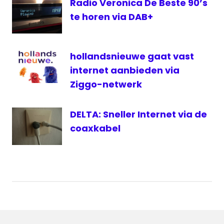
Radio
Radio Veronica De Beste 90’s
Decibel
te horen via DAB+
Live
Rick
Waltmann
hollandsnieuwe gaat vast
internet aanbieden via
Ziggo-netwerk
DELTA: Sneller Internet via de
coaxkabel