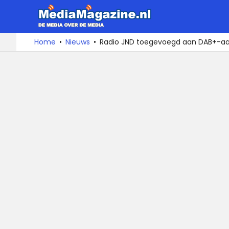
MediaMa
De
Ga
Home
Nieuws
Radio JND toegevoegd aan DAB+-a
media
naar
over
de
de
inhoud
media