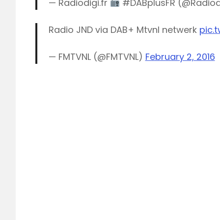
— Radiodigi.fr
#DABplusFR (@Radiod
Radio JND via DAB+ Mtvnl netwerk
pic.
— FMTVNL (@FMTVNL)
February 2, 2016
DAB
digitaal
digitale
radio
MTVNL
Radio
Radio
JND
Team
FM