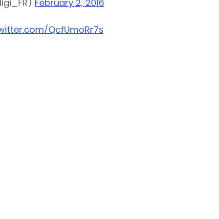
igi_FR)
February 2, 2016
twitter.com/QcfUmoRr7s