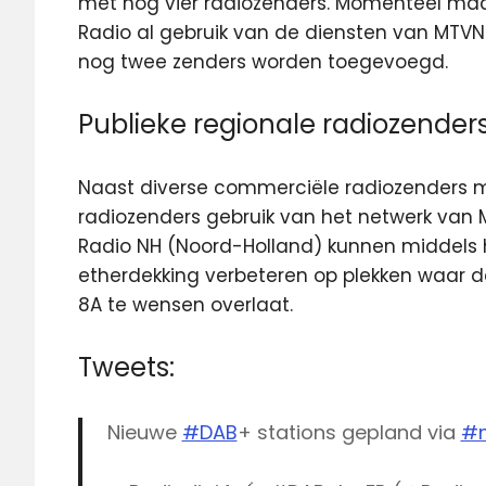
met nog vier radiozenders.
Momenteel maak
Radio al gebruik van de diensten van MTVNL
nog
twee zenders worden toegevoegd.
Publieke regionale radiozender
Naast diverse commerciële radiozenders m
radiozenders gebruik van het netwerk van
Radio NH (Noord-Holland) kunnen middels 
etherdekking verbeteren op plekken waar d
8A te wensen overlaat.
Tweets:
Nieuwe
#DAB
+ stations gepland via
#m