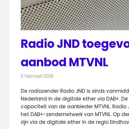
Radio JND toegev
aanbod MTVNL
2 februari 2016
Redactie
Nieuws
,
Radionieuws
De radiozender Radio JND is sinds vanmidda
Nederland in de digitale ether via DAB+.
De
capaciteit van de aanbieder MTVNL. Radio JND 
het DAB+-zendernetwerk van MTVNL. Op den
zijn via de digitale ether in de regio Eindho