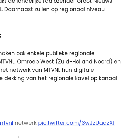
t de landelijke radiozender Groot Nieuws
. Daarnaast zullen op regionaal niveau
s
aken ook enkele publieke regionale
 MTVNL. Omroep West (Zuid-Holland Noord) en
het netwerk van MTVNL hun digitale
e dekking van het regionale kavel op kanaal
tvnl
netwerk
pic.twitter.com/3wJzUaazXf