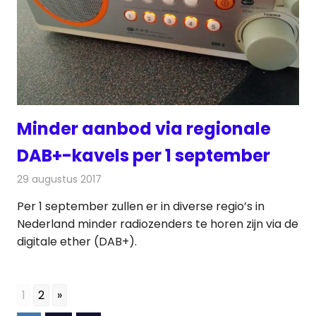
Minder aanbod via regionale
DAB+-kavels per 1 september
29 augustus 2017
Redactie
Nieuws
,
Radionieuws
Per 1 september zullen er in diverse regio’s in
Nederland minder radiozenders te horen zijn via de
digitale ether (DAB+).
1
2
»