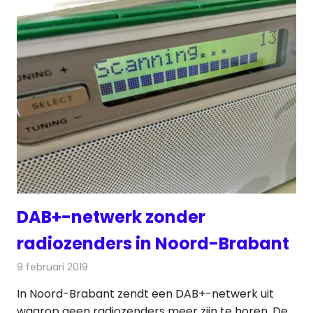
DAB+-netwerk zonder
radiozenders in Noord-Brabant
9 februari 2019
Redactie
Radionieuws
In Noord-Brabant zendt een DAB+-netwerk uit
waarop geen radiozenders meer zijn te horen. De